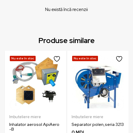
Nu există încă recenzii
Produse similare
Nu este în stoc
Nu este în stoc
Imbuteliere miere
Imbuteliere miere
Inhalator aerosol ApiAero
Separator polen,seria 3213
-B
0
MDL