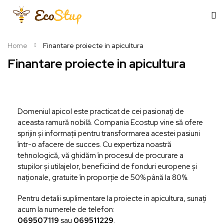
Home
Finantare proiecte in apicultura
Finantare proiecte in apicultura
Domeniul apicol este practicat de cei pasionați de
aceasta ramură nobilă. Compania Ecostup vine să ofere
sprijin și informații pentru transformarea acestei pasiuni
într-o afacere de succes. Cu expertiza noastră
tehnologică, vă ghidăm în procesul de procurare a
stupilor și utilajelor, beneficiind de fonduri europene și
naționale, gratuite în proporție de 50% până la 80%.
Pentru detalii suplimentare la proiecte in apicultura, sunați
acum la numerele de telefon:
069507119
sau
069511229
.