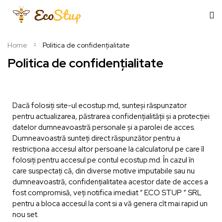
Home
Politica de confidențialitate
Politica de confidențialitate
Dacă folosiți site-ul ecostup.md, sunteși răspunzator
pentru actualizarea, păstrarea confidențialității și a protecției
datelor dumneavoastră personale și a parolei de acces.
Dumneavoastră sunteți direct răspunzător pentru a
restricționa accesul altor persoane la calculatorul pe care îl
folosiți pentru accesul pe contul ecostup.md. În cazul în
care suspectați că, din diverse motive imputabile sau nu
dumneavoastră, confidențialitatea acestor date de acces a
fost compromisă, veți notifica imediat “ ECO STUP “ SRL
pentru a bloca accesul la cont si a vă genera cît mai rapid un
nou set.