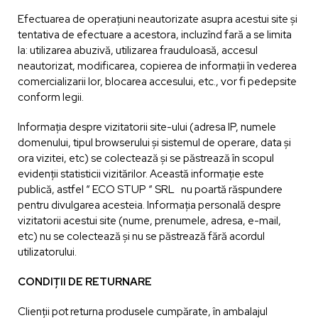
Efectuarea de operațiuni neautorizate asupra acestui site și
tentativa de efectuare a acestora, incluzînd fară a se limita
la: utilizarea abuzivă, utilizarea frauduloasă, accesul
neautorizat, modificarea, copierea de informații în vederea
comercializarii lor, blocarea accesului, etc., vor fi pedepsite
conform legii.
Informaţia despre vizitatorii site-ului (adresa IP, numele
domenului, tipul browserului şi sistemul de operare, data şi
ora vizitei, etc) se colectează şi se păstrează în scopul
evidenţii statisticii vizitărilor. Această informaţie este
publică, astfel “ ECO STUP “ SRL nu poartă răspundere
pentru divulgarea acesteia. Informaţia personală despre
vizitatorii acestui site (nume, prenumele, adresa, e-mail,
etc) nu se colectează şi nu se păstrează fără acordul
utilizatorului.
CONDIȚII DE RETURNARE
Clienții pot returna produsele cumpărate, în ambalajul