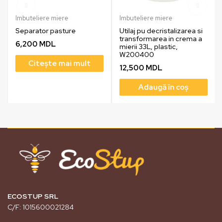
Imbuteliere miere
Imbuteliere miere
Separator pasture
Utilaj pu decristalizarea si
transformarea in crema a
6,200
MDL
mierii 33L, plastic,
W200400
Citește mai mult
12,500
MDL
Adaugă în coș
ECOSTUP SRL
C/F: 1015600021284