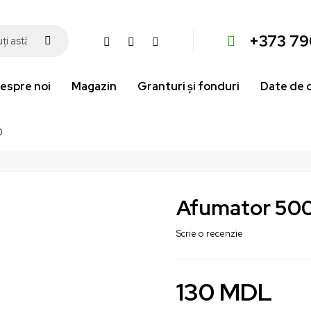
+373 79
espre noi
Magazin
Granturi și fonduri
Date de 
0
Afumator 50
Scrie o recenzie
130
MDL