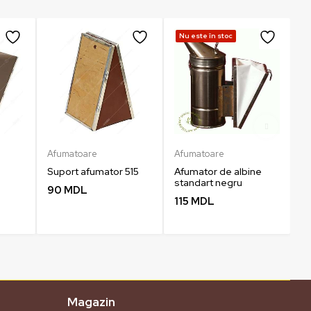
Nu este în stoc
Afumatoare
Afumatoare
A
Suport afumator 515
Afumator de albine
A
standart negru
st
90
MDL
115
MDL
2
Magazin