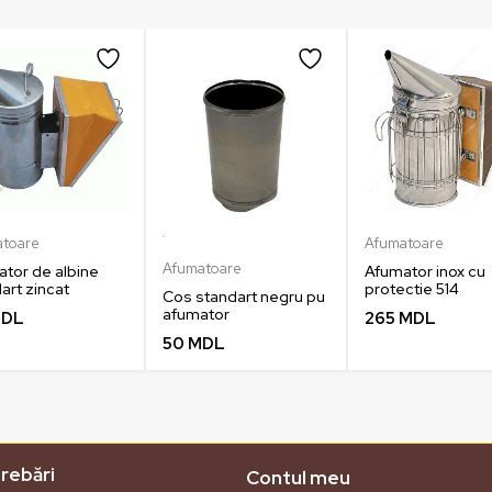
atoare
Afumatoare
Afumatoare
tor de albine
Afumator inox cu
art zincat
protectie 514
Cos standart negru pu
afumator
DL
265
MDL
50
MDL
trebări
Contul meu