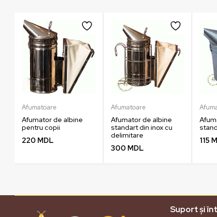
Afumatoare
Afumatoare
Afum
in
Afumator de albine
Afumator de albine
Afuma
pentru copii
standart din inox cu
stand
delimitare
220
MDL
115
M
300
MDL
Suport și în