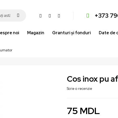
+373 79
espre noi
Magazin
Granturi și fonduri
Date de 
fumator
Cos inox pu 
Scrie o recenzie
75
MDL