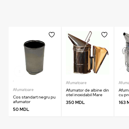
Afumatoare
Afum
Afumatoare
Afumator de albine din
Afuma
otel inoxidabil Mare
cu pr
Cos standart negru pu
afumator
350
MDL
163
50
MDL