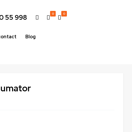
0
0
0 55 998
contact
Blog
afumator