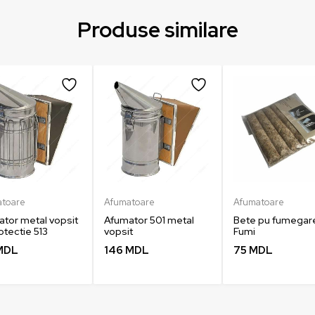
Produse similare
atoare
Afumatoare
Afumatoare
tor metal vopsit
Afumator 501 metal
Bete pu fumegar
otectie 513
vopsit
Fumi
MDL
146
MDL
75
MDL