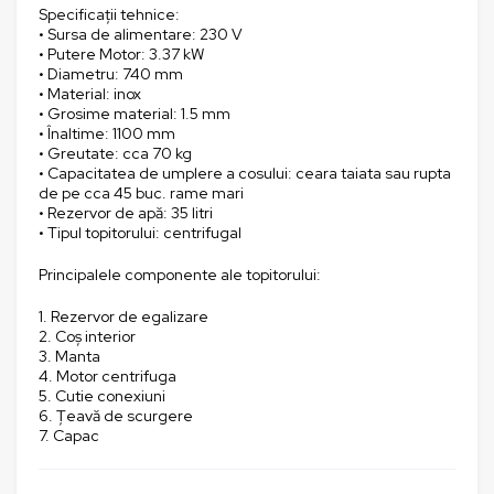
Specificații tehnice:
• Sursa de alimentare: 230 V
• Putere Motor: 3.37 kW
• Diametru: 740 mm
• Material: inox
• Grosime material: 1.5 mm
• Înaltime: 1100 mm
• Greutate: cca 70 kg
• Capacitatea de umplere a cosului: ceara taiata sau rupta
de pe cca 45 buc. rame mari
• Rezervor de apă: 35 litri
• Tipul topitorului: centrifugal
Principalele componente ale topitorului:
1. Rezervor de egalizare
2. Coș interior
3. Manta
4. Motor centrifuga
5. Cutie conexiuni
6. Țeavă de scurgere
7. Capac