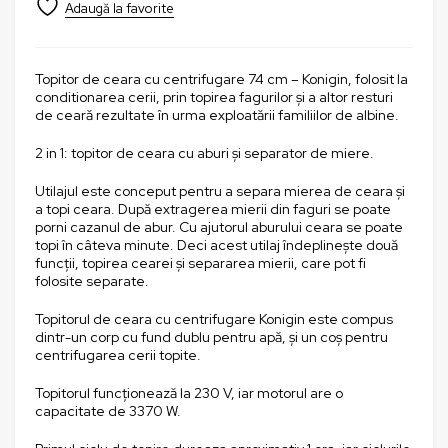
Topitor de ceara cu centrifugare 74 cm – Konigin, folosit la
conditionarea cerii, prin topirea fagurilor și a altor resturi
de ceară rezultate în urma exploatării familiilor de albine.
2 in 1: topitor de ceara cu aburi și separator de miere.
Utilajul este conceput pentru a separa mierea de ceara și
a topi ceara. După extragerea mierii din faguri se poate
porni cazanul de abur. Cu ajutorul aburului ceara se poate
topi în câteva minute. Deci acest utilaj îndeplinește două
funcții, topirea cearei și separarea mierii, care pot fi
folosite separate.
Topitorul de ceara cu centrifugare Konigin este compus
dintr-un corp cu fund dublu pentru apă, și un coș pentru
centrifugarea cerii topite.
Topitorul funcționează la 230 V, iar motorul are o
capacitate de 3370 W.