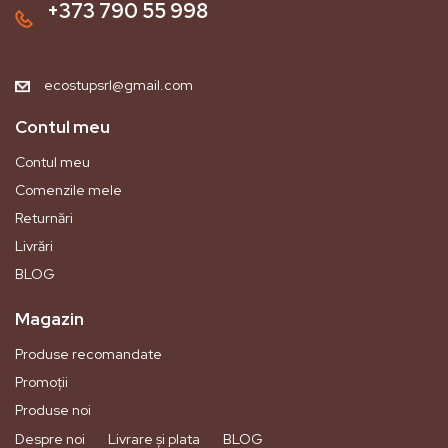
+373 790 55 998
ecostupsrl@gmail.com
Contul meu
Contul meu
Comenzile mele
Returnări
Livrări
BLOG
Magazin
Produse recomandate
Promoții
Produse noi
Despre noi
Livrare și plata
BLOG