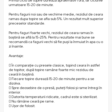
Primul ciclu de topire dureaza aproximativ 1 ora, iar ciclurile
urmatoare 15-20 de minute.
Pentru fagurii noi sau de vechime medie, rezidiul de ceara
ramas dupa topire se afla sub 5%. Un rezultat mult superior
preceselor standarde.
Pentru faguri foarte vechi, rezidiul de ceara ramas în
boștină se află la 15-25%. Pentru rezultate mai bune se
recomandă ca fagurii vechi să fie puși la înmuiat în apa cu o
zi înainte.
Avantaje:
 În comparație cu presele clasice, topind ceara în astfel
de topitor, după topire ramâne foarte mic reziduu de
ceară în boștină.
 Fiecare topire durează 15-20 de minute pentru a se
dizolva.
 Spre deosebire de o presă, puteți folosi și rame întregi în
interior.
 Datorita temperaturii ridicate, cadrul este si sterilizat.
 Nu rămâne ceară pe rame.
 Ușor de folosit.