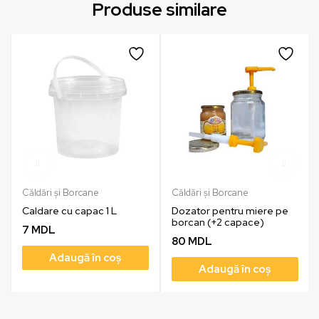
Produse similare
Căldări și Borcane
Căldări și Borcane
Caldare cu capac 1 L
Dozator pentru miere pe
borcan (+2 capace)
7
MDL
80
MDL
Adaugă în coș
Adaugă în coș