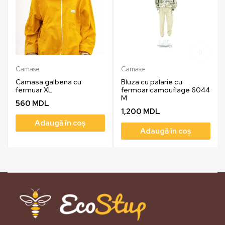
Camase
Camase
Camasa galbena cu
Bluza cu palarie cu
fermuar XL
fermoar camouflage 6044
M
560
MDL
1,200
MDL
Adaugă în coș
Adaugă în coș