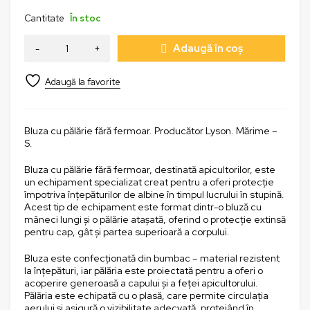
Cantitate
În stoc
Adaugă în coș
Bluza cu pălărie fără fermoar. Producător Lyson. Mărime –
S.
Bluza cu pălărie fără fermoar, destinată apicultorilor, este
un echipament specializat creat pentru a oferi protecție
împotriva înțepăturilor de albine în timpul lucrului în stupină.
Acest tip de echipament este format dintr-o bluză cu
mâneci lungi și o pălărie atașată, oferind o protecție extinsă
pentru cap, gât și partea superioară a corpului.
Bluza este confecționată din bumbac – material rezistent
la înțepături, iar pălăria este proiectată pentru a oferi o
acoperire generoasă a capului și a feței apicultorului.
Pălăria este echipată cu o plasă, care permite circulația
aerului și asigură o vizibilitate adecvată, protejând în